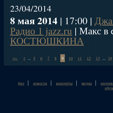
23/04/2014
8 мая 2014
| 17:00 |
Джа
Радио 1 jazz.ru
| Макс в 
КОСТЮШКИНА
<<
1
...
5
6
7
8
9
10
11
12
13
...
19
био
новости
концерты
медиа
интер
обуч