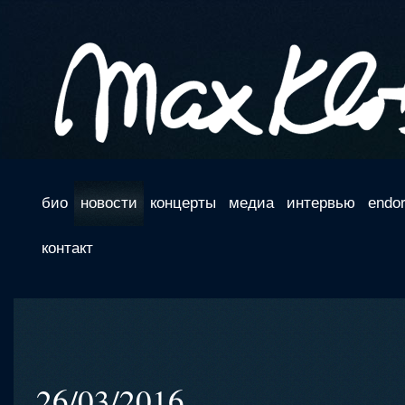
био
новости
концерты
медиа
интервью
endo
контакт
26/03/2016