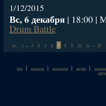
1/12/2015
Вс, 6 декабря
| 18:00 |
Drum Battle
<<
1
...
3
4
5
6
7
8
9
10
11
...
19
био
новости
концерты
медиа
интер
обуч